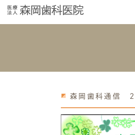
むし歯治療
院長紹介
院長ブログ
院内紹介
小児歯科
スタッフブ
インプラント
入れ歯
森岡歯科通信 2