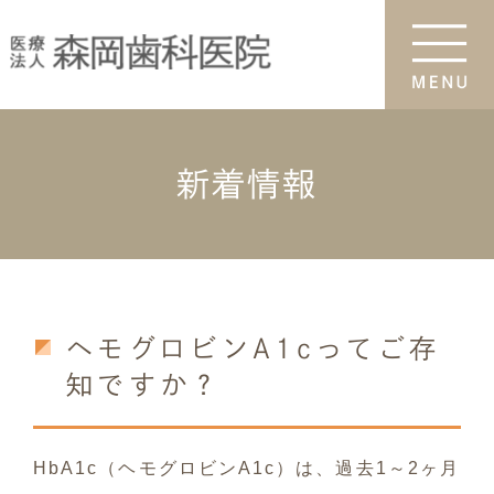
新着情報
ヘモグロビンA1cってご存
知ですか？
HbA1c
（ヘモグロビン
A1c
）は、過去
1
～
2
ヶ月