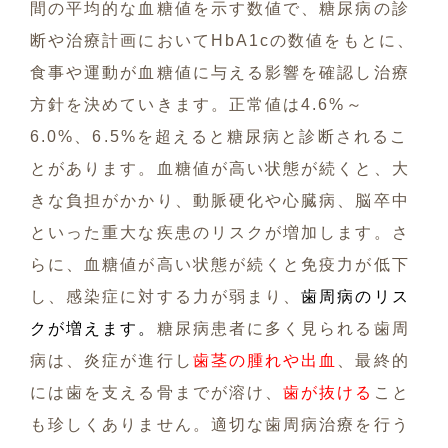
間の平均的な血糖値を示す数値で、糖尿病の診
断や治療計画において
HbA1c
の数値をもとに、
食事や運動が血糖値に与える影響を確認し治療
方針を決めていきます。正常値は
4.6%
～
6.0%
、
6.5%
を超えると糖尿病と診断されるこ
とがあります。血糖値が高い状態が続くと、大
きな負担がかかり、動脈硬化や心臓病、脳卒中
といった重大な疾患のリスクが増加します。さ
らに、血糖値が高い状態が続くと免疫力が低下
し、感染症に対する力が弱まり、
歯周病のリス
クが増えます。
糖尿病患者に多く見られる歯周
病は、炎症が進行し
歯茎の腫れや出血
、最終的
には歯を支える骨までが溶け、
歯が抜ける
こと
も珍しくありません。適切な歯周病治療を行う