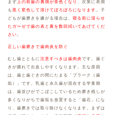
まず
上の前歯の裏側が茶色くなり
、次第に表側
も
黒く変色して溶けてぼろぼろになります
。子
どもが歯磨きを嫌がる場合は、
寝る前に湿らせ
たガーゼで歯の表と裏を数回拭いてあげてくだ
さい
。
正しい歯磨きで歯肉炎を防ぐ
むし歯とともに
注意すべきは歯肉炎
です。歯ぐ
きが腫れて出血しやすくなります。主な原因
は、歯と歯ぐきの間にたまる「プラーク（歯
垢）」です。乳歯と永久歯が混在する学童期
は、歯並びがでこぼこしているため磨き残しが
多くなりがちで歯垢を放置すると「歯石」にな
り、歯磨きでは取り除けなくなります。まずは