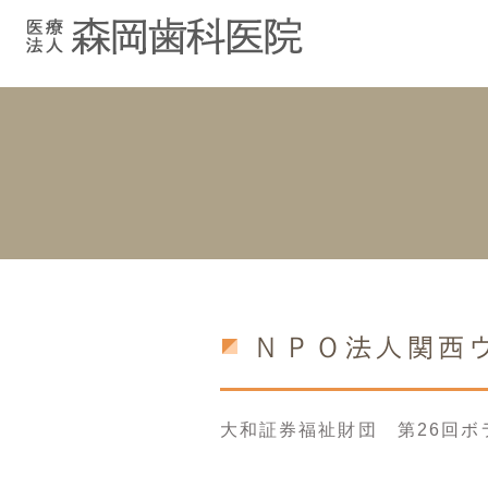
むし歯治療
院長紹介
院長ブログ
院内紹介
小児歯科
スタッフブ
インプラント
入れ歯
ＮＰＯ法人関西
大和証券福祉財団 第26回