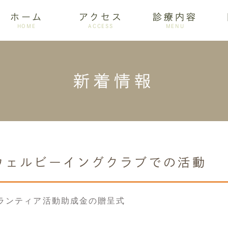
ホーム
アクセス
診療内容
HOME
ACCESS
MENU
新着情報
ログ
設備紹介
訪問歯科
アクセス
歯周病
ホワイトニング
ウェルビーイングクラブでの活動
ボランティア活動助成金の贈呈式