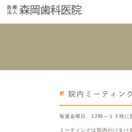
むし歯治療
院長紹介
院長ブログ
院内紹介
小児歯科
スタッフブ
インプラント
入れ歯
院内ミーティン
毎週金曜日、12時～１３時
ミーティングは院内がバタバ