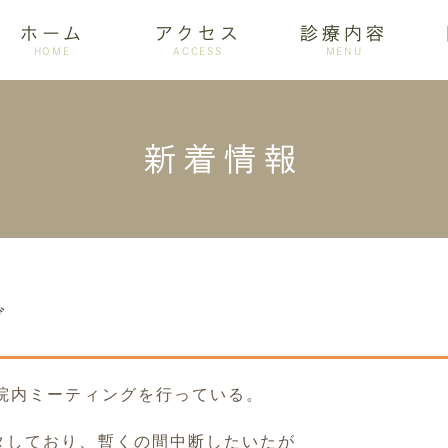
ホーム
アクセス
診療内容
HOME
ACCESS
MENU
新着情報
ログ
設備紹介
訪問歯科
アクセス
歯周病
ホワイトニング
グ
に院内ミーティングを行っている。
タしており、暫くの間中断したいたが