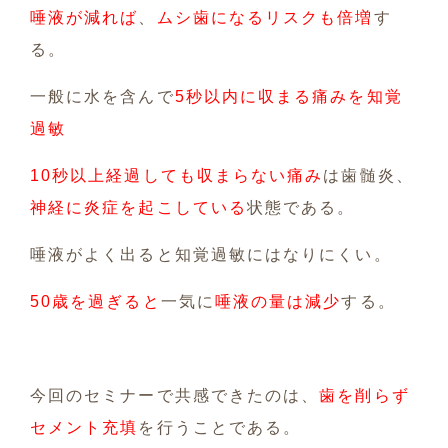
唾液が減れば
、
ムシ歯になるリスクも倍増
す
る。
一般に水を含んで
5秒以内に収まる痛みを知覚
過敏
10秒以上経過しても収まらない痛み
は歯髄炎、
神経に炎症を起こしている
状態である。
唾液がよく出ると知覚過敏にはなりにくい。
50歳を過ぎると
一気に
唾液の量は減少
する。
今回のセミナーで共感できたのは、
歯を削らず
セメント充填
を行うことである。