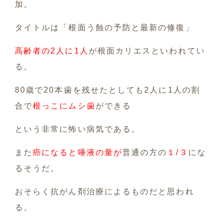
加。
タイトルは「根面う蝕の予防と最新の修復」
高齢者の2人に1人
が根面カリエスといわれてい
る。
80歳で20本歯を残せたとしても2人に1人の割
合で
根っこにムシ歯
ができる
という非常に怖い病気である。
また
癌になると唾液の量が
普通の方の
１/３
にな
るそうだ。
おそらく抗がん剤治療によるものだと思われ
る。