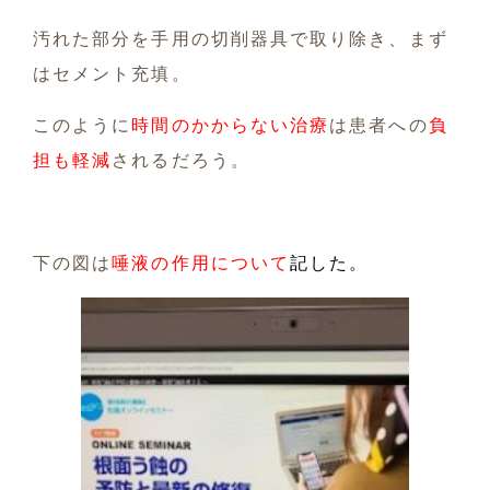
汚れた部分を手用の切削器具で取り除き、まず
はセメント充填。
このように
時間のかからない治療
は患者への
負
担も軽減
されるだろう。
下の図は
唾液の作用について
記した。