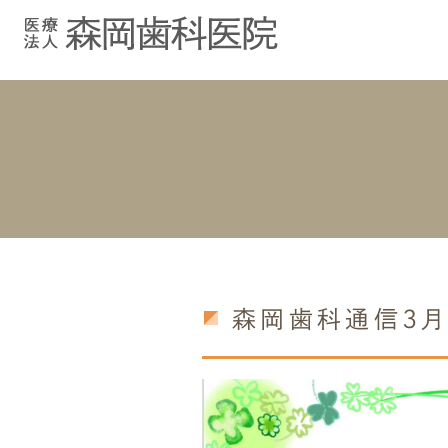
むし歯治療
院長紹介
院長ブログ
院内紹介
小児歯科
スタッフブ
インプラント
入れ歯
森岡歯科通信3