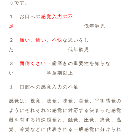
うです。
１ お口への
感覚入力の不
足
低年齢児
２
痛い
、
怖い
、
不快
な思いをし
た 低年齢児
３
面倒くさい
・歯磨きの重要性を知らな
い 学童期以上
１ 口腔への感覚入力の不足
感覚は、視覚、聴覚、味覚、臭覚、平衡感覚の
ようにそれぞれの感覚に対応する決まった感覚
器を有する特殊感覚と、触覚、圧覚、痛覚、温
覚、冷覚などに代表される一般感覚に分けられ