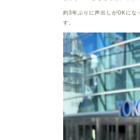
約3年ぶりに声出しがOKに
す。