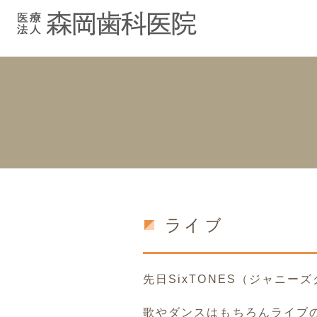
むし歯治療
院長紹介
院長ブログ
院内紹介
小児歯科
スタッフブ
インプラント
入れ歯
ライブ
先日SixTONES（ジャニ
歌やダンスはもちろんライブ