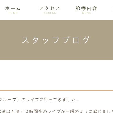
ホーム
アクセス
診療内容
HOME
ACCESS
MENU
スタッフブログ
ログ
設備紹介
訪問歯科
アクセス
歯周病
ホワイトニング
ーズグループ）のライブに行ってきました。
の演出も凄く２時間半のライブが一瞬のように感じまし