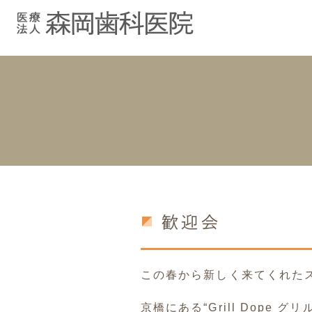
むし歯治療
院長紹介
院長ブログ
院内紹介
小児歯科
スタッフブ
インプラント
入れ歯
歓迎会
この春から新しく来てくれた
京橋にある“Grill Dope 