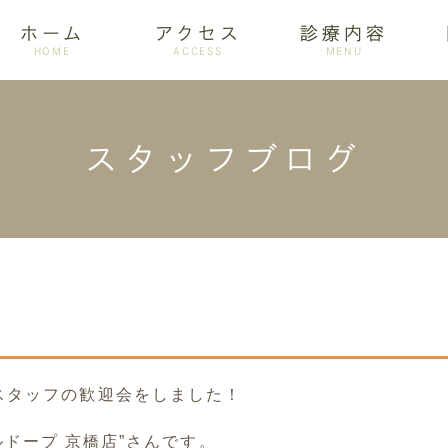
ホーム
アクセス
診療内容
HOME
ACCESS
MENU
スタッフブログ
ログ
設備紹介
訪問歯科
アクセス
歯周病
ホワイトニング
スタッフの歓迎会をしました！
グリルドープ 京橋店”さんです。