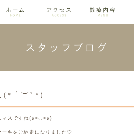
ホーム
アクセス
診療内容
HOME
ACCESS
MENU
スタッフブログ
ログ
設備紹介
訪問歯科
アクセス
歯周病
ホワイトニング
(*´︶`*)
スですね(๑>◡<๑)
ケーキをご馳走になりました♡