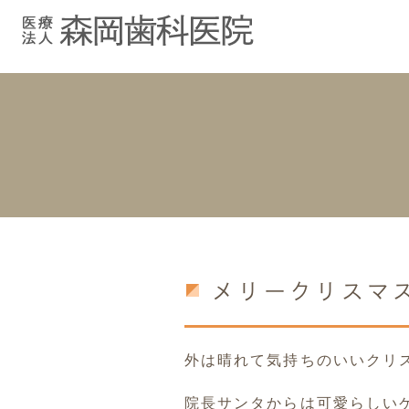
むし歯治療
院長紹介
院長ブログ
院内紹介
小児歯科
スタッフブ
インプラント
入れ歯
メリークリスマス
外は晴れて気持ちのいいクリスマ
院長サンタからは可愛らしい