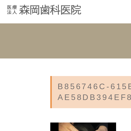
むし歯治療
院長紹介
院長ブログ
院内紹介
小児歯科
スタッフブ
インプラント
入れ歯
B856746C-615
AE58DB394EF