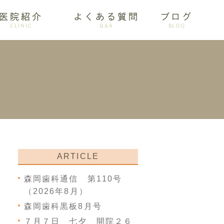
医院紹介
よくある質問
ブログ
CLINIC
Q&A
BLOG
審美歯科
ARTICLE
森岡歯科通信 第110号
（2026年8月）
森岡歯科黒板8月号
７月７日 七夕 開院２６