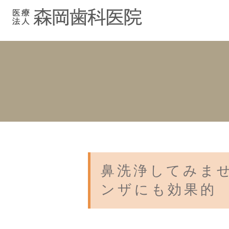
むし歯治療
院長紹介
院長ブログ
院内紹介
小児歯科
スタッフブ
インプラント
入れ歯
鼻洗浄してみま
ンザにも効果的