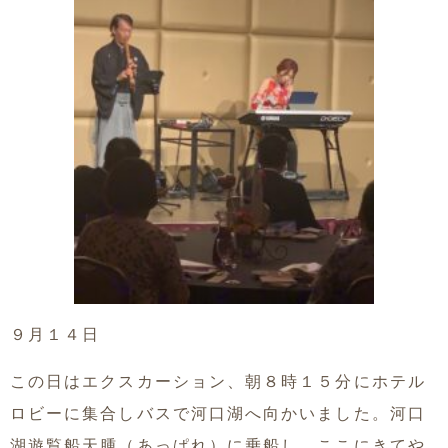
９月１４日
この日はエクスカーション、朝８時１５分にホテル
ロビーに集合しバスで河口湖へ向かいました。河口
湖遊覧船天腫（あっぱれ）に乗船し、ここにきてや