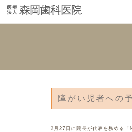
むし歯治療
院長紹介
院長ブログ
院内紹介
小児歯科
スタッフブ
インプラント
入れ歯
障がい児者への
2月27日に院長が代表を務める