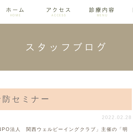
ホーム
アクセス
診療内容
HOME
ACCESS
MENU
スタッフブログ
ログ
設備紹介
訪問歯科
アクセス
歯周病
ホワイトニング
予防セミナー
2022.02.28
「NPO法人 関西ウェルビーイングクラブ」主催の「明