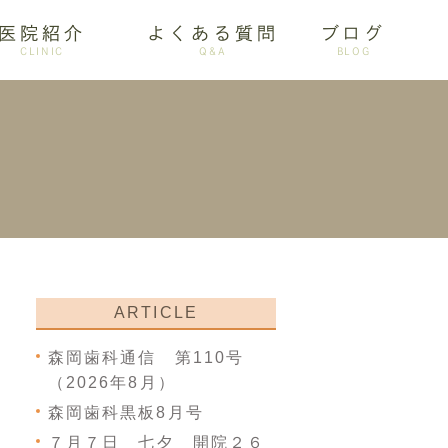
医院紹介
よくある質問
ブログ
CLINIC
Q&A
BLOG
審美歯科
ARTICLE
森岡歯科通信 第110号
（2026年8月）
森岡歯科黒板8月号
７月７日 七夕 開院２６