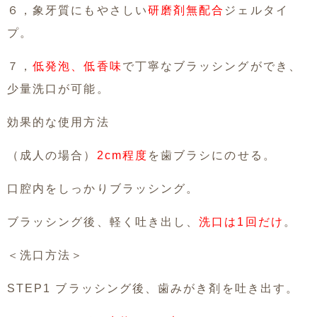
６，象牙質にもやさしい
研磨剤無配合
ジェルタイ
プ。
７，
低発泡、低香味
で丁寧なブラッシングができ、
少量洗口が可能。
効果的な使用方法
（成人の場合）
2cm程度
を歯ブラシにのせる。
口腔内をしっかりブラッシング。
ブラッシング後、軽く吐き出し、
洗口は1回だけ
。
＜洗口方法＞
STEP1 ブラッシング後、歯みがき剤を吐き出す。