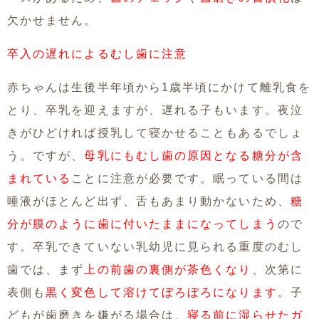
欠かせません。
卒入の遅れによるむし歯に注意
赤ちゃんは生後半年頃から1歳半頃にかけて離乳食を
とり、卒乳を迎えますが、遅れる子もいます。夜泣
きがひどければ授乳して寝かせることもあるでしょ
う。ですが、
母乳にもむし歯の原因となる糖分が含
まれている
ことに注意が必要です。眠っている間は
唾液がほとんど出ず、舌もあまり動かないため、
糖
分が膜のように歯に付いたままになってしまう
ので
す。卒乳できていない乳幼児に見られる重度のむし
歯では、まず
上の前歯の裏側が茶色くなり
、次第に
表側も
黒く変色して溶けてぼろぼろになります
。子
どもが歯磨きを嫌がる場合は、
寝る前に湿らせたガ