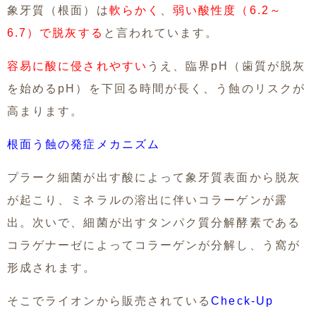
象牙質（根面）は
軟らかく
、
弱い酸性度（6.2～
6.7）で脱灰する
と言われています。
容易に酸に侵されやすい
うえ、臨界pH（歯質が脱灰
を始めるpH）を下回る時間が長く、う蝕のリスクが
高まります。
根面う蝕の発症メカニズム
プラーク細菌が出す酸によって象牙質表面から脱灰
が起こり、ミネラルの溶出に伴いコラーゲンが露
出。次いで、細菌が出すタンパク質分解酵素である
コラゲナーゼによってコラーゲンが分解し、う窩が
形成されます。
そこでライオンから販売されている
Check-Up