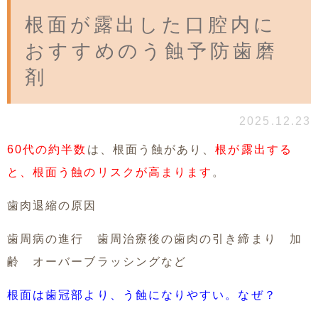
根面が露出した口腔内に
おすすめのう蝕予防歯磨
剤
2025.12.23
60代の約半数
は、根面う蝕があり、
根が露出する
と、根面う蝕のリスクが高まります
。
歯肉退縮の原因
歯周病の進行 歯周治療後の歯肉の引き締まり 加
齢 オーバーブラッシングなど
根面は歯冠部より、う蝕になりやすい。なぜ？