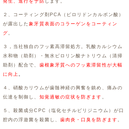
発生、進行を予防
します。
２、コーティング剤PCA（ピロリドンカルボン酸）
が露出した
象牙質表面のコラーゲンをコーティン
グ
。
３，当社独自のフッ素高滞留処方。乳酸カルシウム
水和物（助剤）・無水ピロリン酸ナトリウム（清掃
助剤）配合で、
歯根象牙質へのフッ素滞留性が大幅
に向上
。
４、硝酸カリウムが歯髄神経の興奮を鎮め、痛みの
伝達を制御し、
知覚過敏の症状を防ぎます
。
５、殺菌成分CPC（塩化セチルピリジニウム）が口
腔内の浮遊菌を殺菌し、
歯肉炎・口臭を防ぎます
。