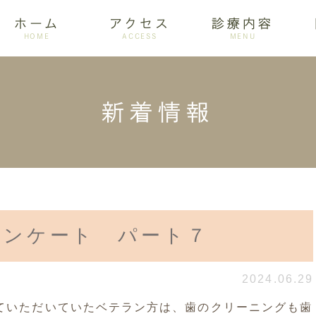
ホーム
アクセス
診療内容
HOME
ACCESS
MENU
新着情報
ログ
設備紹介
訪問歯科
アクセス
歯周病
ホワイトニング
アンケート パート７
2024.06.29
ていただいていたベテラン方は、歯のクリーニングも歯