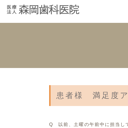
むし歯治療
院長紹介
院長ブログ
院内紹介
小児歯科
スタッフブ
インプラント
入れ歯
患者様 満足度
Q 以前、土曜の午前中に担当し