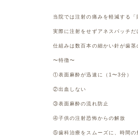
当院では注射の痛みを軽減する「
実際に注射をせずアネスパッチだ
仕組みは数百本の細かい針が歯茎
〜特徴〜
①表面麻酔が迅速に（1〜3分）
②出血しない
③表面麻酔の流れ防止
④子供の注射恐怖からの解放
⑤歯科治療をスムーズに、時間の