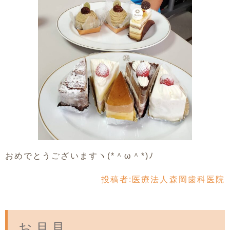
おめでとうございますヽ(*＾ω＾*)ﾉ
投稿者:
医療法人森岡歯科医院
お月見