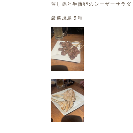
蒸し鶏と半熟卵のシーザーサラダ
厳選焼鳥５種