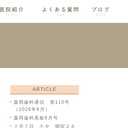
医院紹介
よくある質問
ブログ
CLINIC
Q&A
BLOG
審美歯科
ARTICLE
森岡歯科通信 第110号
（2026年8月）
森岡歯科黒板8月号
７月７日 七夕 開院２６