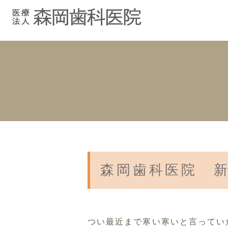
むし歯治療
院長紹介
院長ブログ
院内紹介
小児歯科
スタッフブ
インプラント
入れ歯
森岡歯科医院 
つい最近まで寒い寒いと言ってい