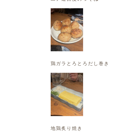
鶏ガラとろとろだし巻き
地鶏炙り焼き