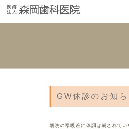
むし歯治療
院長紹介
院長ブログ
院内紹介
小児歯科
スタッフブ
インプラント
入れ歯
GW休診のお知
朝晩の寒暖差に体調は崩されてい