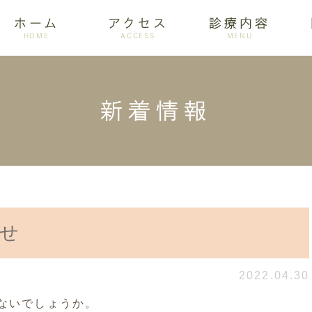
ホーム
アクセス
診療内容
HOME
ACCESS
MENU
新着情報
ログ
設備紹介
訪問歯科
アクセス
歯周病
ホワイトニング
らせ
2022.04.30
ないでしょうか。