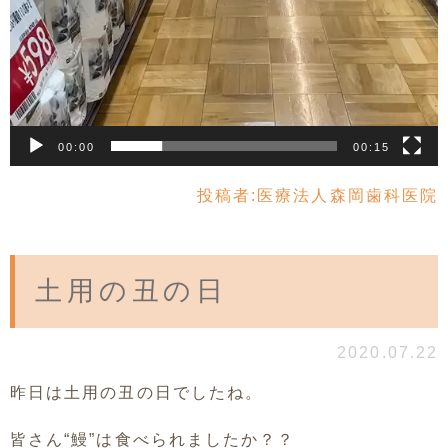
00:00
00:15
投稿者:
医療法人森岡歯科医院
土用の丑の日
2020.07.22
昨日は土用の丑の日でしたね。
皆さん“鰻”は食べられましたか？？