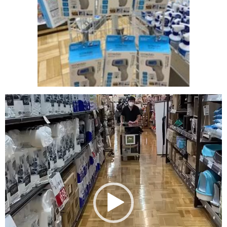
動
画
プ
レ
ー
ヤ
ー