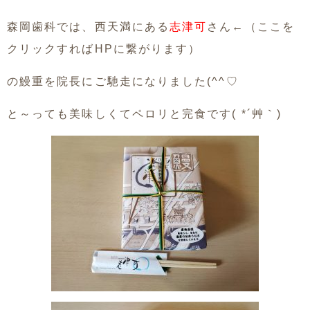
森岡歯科では、西天満にある
志津可
さん←（ここを
クリックすればHPに繋がります）
の鰻重を院長にご馳走になりました(^^♡
と～っても美味しくてペロリと完食です( *´艸｀)