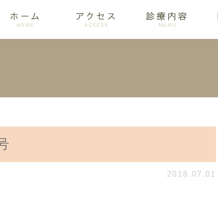
ホーム
アクセス
診療内容
HOME
ACCESS
MENU
ログ
設備紹介
訪問歯科
アクセス
歯周病
ホワイトニング
号
2018.07.01