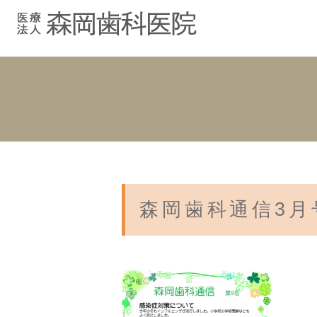
むし歯治療
院長紹介
院長ブログ
院内紹介
小児歯科
スタッフブ
インプラント
入れ歯
森岡歯科通信3月