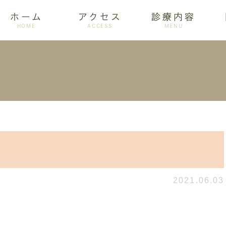
ホーム
アクセス
診療内容
HOME
ACCESS
MENU
ログ
設備紹介
訪問歯科
アクセス
歯周病
ホワイトニング
2021.06.03