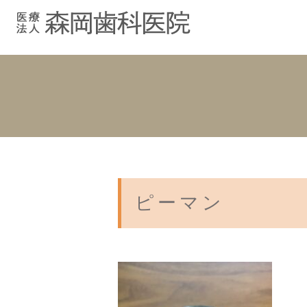
むし歯治療
院長紹介
院長ブログ
院内紹介
小児歯科
スタッフブ
インプラント
入れ歯
ピーマン