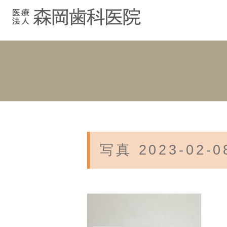
むし歯治療
院長紹介
院長ブログ
院内紹介
小児歯科
スタッフブ
インプラント
入れ歯
写真 2023-02-08