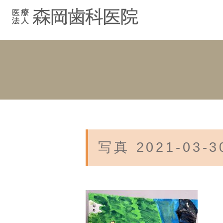
むし歯治療
院長紹介
院長ブログ
院内紹介
小児歯科
スタッフブ
インプラント
入れ歯
写真 2021-03-30