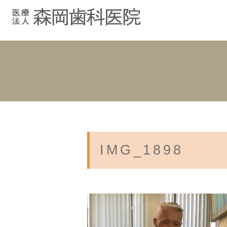
むし歯治療
院長紹介
院長ブログ
院内紹介
小児歯科
スタッフブ
インプラント
入れ歯
IMG_1898