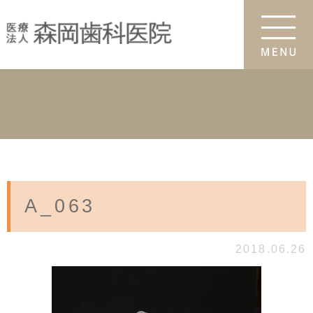
A_063
2018.06.26