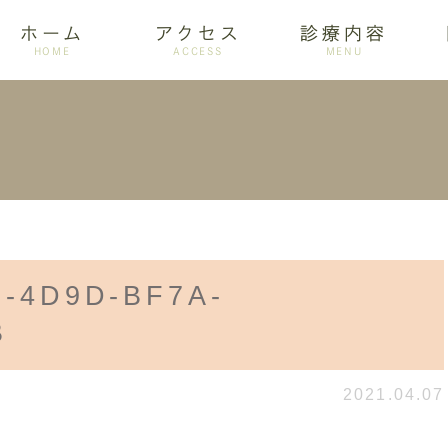
ホーム
アクセス
診療内容
HOME
ACCESS
MENU
ログ
設備紹介
訪問歯科
アクセス
歯周病
ホワイトニング
F-4D9D-BF7A-
B
2021.04.07