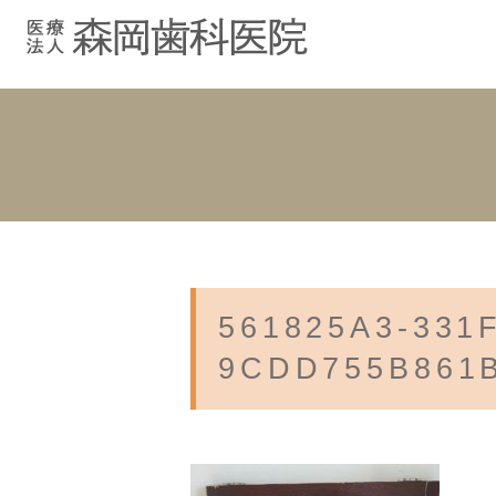
むし歯治療
院長紹介
院長ブログ
院内紹介
小児歯科
スタッフブ
インプラント
入れ歯
561825A3-331
9CDD755B861