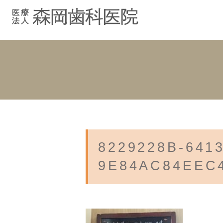
むし歯治療
院長紹介
院長ブログ
院内紹介
小児歯科
スタッフブ
インプラント
入れ歯
8229228B-6413
9E84AC84EEC