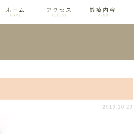
ホーム
アクセス
診療内容
HOME
ACCESS
MENU
ログ
設備紹介
訪問歯科
アクセス
歯周病
ホワイトニング
2019.10.29