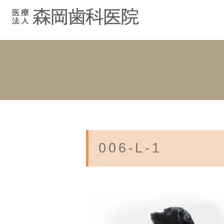
むし歯治療
院長紹介
院長ブログ
院内紹介
小児歯科
スタッフブ
インプラント
入れ歯
006-L-1