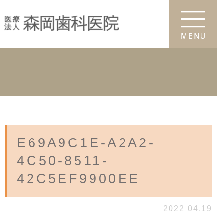
E69A9C1E-A2A2-
4C50-8511-
42C5EF9900EE
2022.04.19