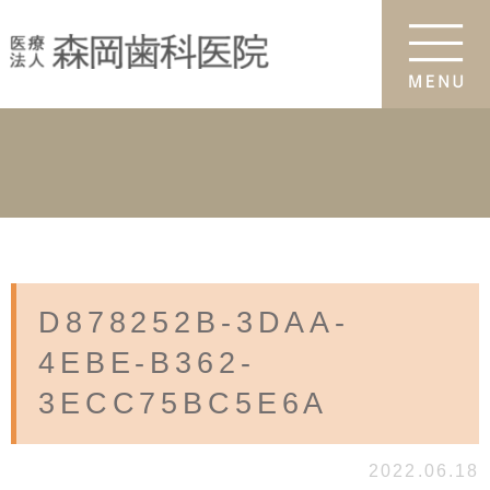
D878252B-3DAA-
4EBE-B362-
3ECC75BC5E6A
2022.06.18