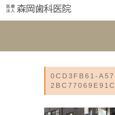
むし歯治療
院長紹介
院長ブログ
院内紹介
小児歯科
スタッフブ
インプラント
入れ歯
0CD3FB61-A57
2BC77069E91