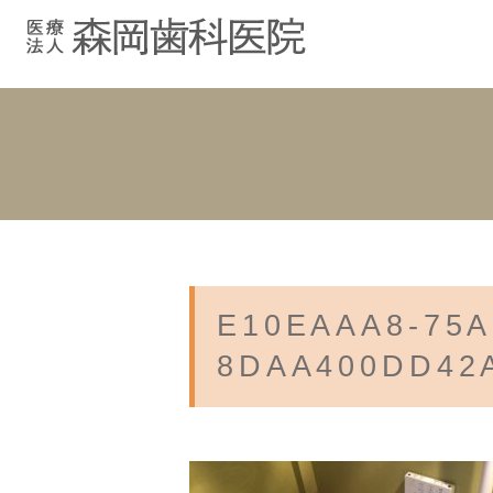
むし歯治療
院長紹介
院長ブログ
院内紹介
小児歯科
スタッフブ
インプラント
入れ歯
E10EAAA8-75A
8DAA400DD42