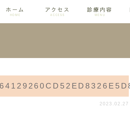
ホーム
アクセス
診療内容
HOME
ACCESS
MENU
ログ
設備紹介
訪問歯科
アクセス
歯周病
ホワイトニング
64129260CD52ED8326E5D
2023.02.27