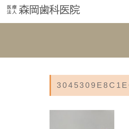
むし歯治療
院長紹介
院長ブログ
院内紹介
小児歯科
スタッフブ
インプラント
入れ歯
3045309E8C1E