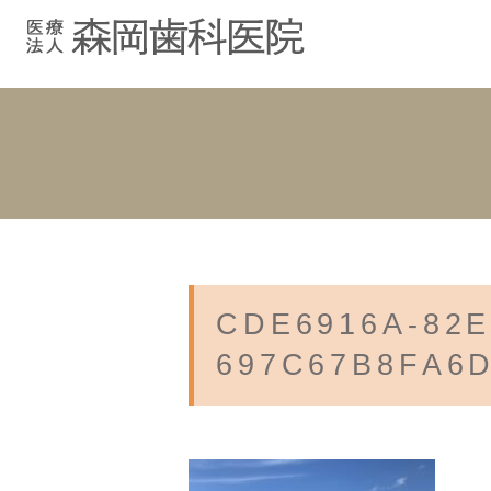
むし歯治療
院長紹介
院長ブログ
院内紹介
小児歯科
スタッフブ
インプラント
入れ歯
CDE6916A-82E
697C67B8FA6