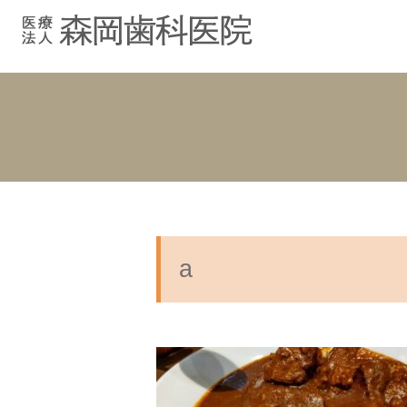
むし歯治療
院長紹介
院長ブログ
院内紹介
小児歯科
スタッフブ
インプラント
入れ歯
a