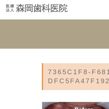
むし歯治療
院長紹介
院長ブログ
院内紹介
小児歯科
スタッフブ
インプラント
入れ歯
7365C1F8-F68
DFC5FA47F19