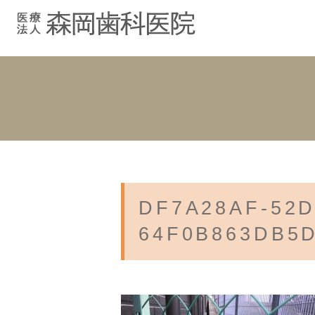
むし歯治療
院長紹介
院長ブログ
院内紹介
小児歯科
スタッフブ
インプラント
入れ歯
DF7A28AF-52D
64F0B863DB5