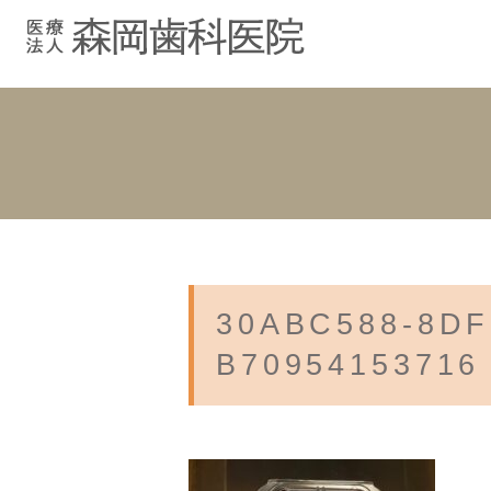
むし歯治療
院長紹介
院長ブログ
院内紹介
小児歯科
スタッフブ
インプラント
入れ歯
30ABC588-8DF
B70954153716