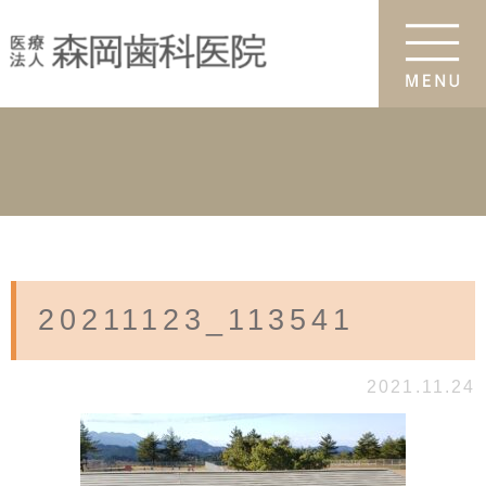
20211123_113541
2021.11.24