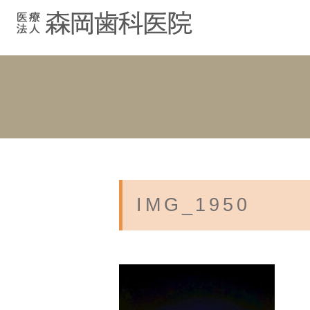
むし歯治療
院長紹介
院長ブログ
院内紹介
小児歯科
スタッフブ
インプラント
入れ歯
IMG_1950