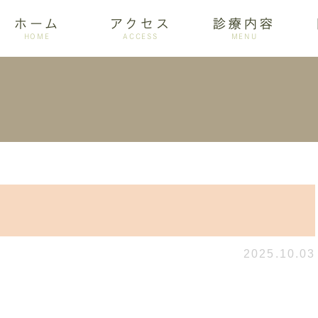
ホーム
アクセス
診療内容
HOME
ACCESS
MENU
ログ
設備紹介
訪問歯科
アクセス
歯周病
ホワイトニング
2025.10.03