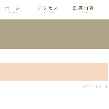
ホーム
アクセス
診療内容
HOME
ACCESS
MENU
ログ
設備紹介
訪問歯科
アクセス
歯周病
ホワイトニング
2021.02.11