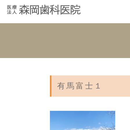
むし歯治療
院長紹介
院長ブログ
院内紹介
小児歯科
スタッフブ
インプラント
入れ歯
有馬富士１