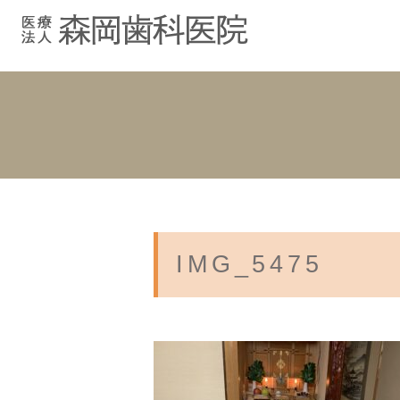
むし歯治療
院長紹介
院長ブログ
院内紹介
小児歯科
スタッフブ
インプラント
入れ歯
IMG_5475