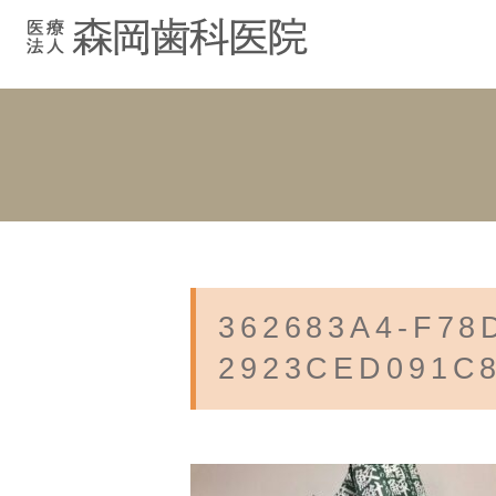
むし歯治療
院長紹介
院長ブログ
院内紹介
小児歯科
スタッフブ
インプラント
入れ歯
362683A4-F78
2923CED091C