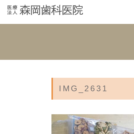
むし歯治療
院長紹介
院長ブログ
院内紹介
小児歯科
スタッフブ
インプラント
入れ歯
IMG_2631