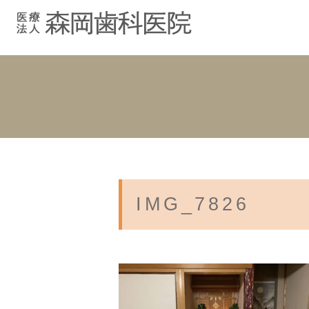
むし歯治療
院長紹介
院長ブログ
院内紹介
小児歯科
スタッフブ
インプラント
入れ歯
IMG_7826