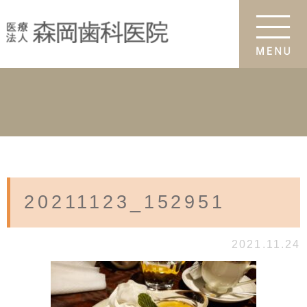
20211123_152951
2021.11.24